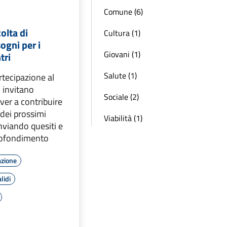
Comune (6)
olta di
Cultura (1)
ogni per i
Giovani (1)
tri
Salute (1)
tecipazione al
i invitano
Sociale (2)
iver a contribuire
 dei prossimi
Viabilità (1)
nviando quesiti e
profondimento
azione
lidi