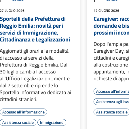
27 LUGLIO 2026
17 GIUGNO 2026
Sportelli della Prefettura di
Caregiver: racc
Reggio Emilia: novità per i
domande e bis
servizi di Immigrazione,
prossimi incon
Cittadinanza e Legalizzazioni
Dopo l'ampia par
Aggiornati gli orari e le modalità
Caregiver Day, s
di accesso ai servizi della
cittadini e careg
Prefettura di Reggio Emilia. Dal
alla costruzione
30 luglio cambia l'accesso
appuntamenti, i
all'Ufficio Legalizzazioni, mentre
richieste di ap
dal 7 settembre riprende lo
Accesso all'inform
Sportello Informativo dedicato ai
cittadini stranieri.
Assistenza agli inva
Accesso all'informazione
Assistenza sociale
Assistenza sociale
Immigrazione