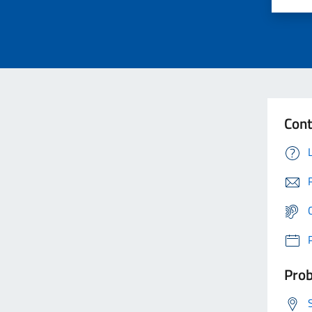
Cont
Prob