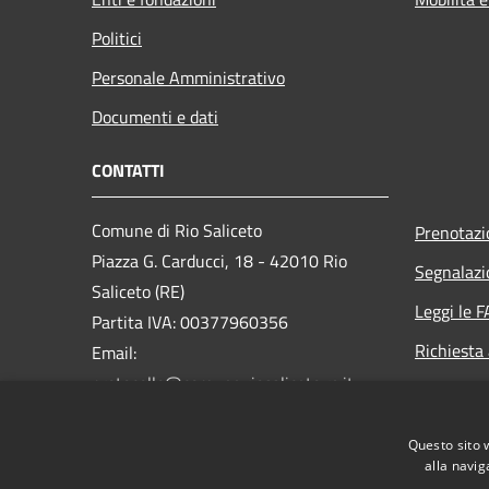
Politici
Personale Amministrativo
Documenti e dati
CONTATTI
Comune di Rio Saliceto
Prenotaz
Piazza G. Carducci, 18 - 42010 Rio
Segnalazi
Saliceto (RE)
Leggi le 
Partita IVA: 00377960356
Richiesta
Email:
protocollo@comune.riosaliceto.re.it
PEC:
riosaliceto@cert.provincia.re.it
Questo sito 
Centralino Unico: 0522 647811
alla navig