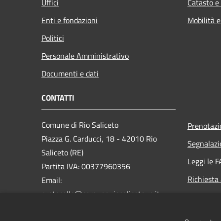
Uffici
Catasto e
Enti e fondazioni
Mobilità e
Politici
Personale Amministrativo
Documenti e dati
CONTATTI
Comune di Rio Saliceto
Prenotaz
Piazza G. Carducci, 18 - 42010 Rio
Segnalazi
Saliceto (RE)
Leggi le 
Partita IVA: 00377960356
Richiesta
Email:
protocollo@comune.riosaliceto.re.it
PEC:
riosaliceto@cert.provincia.re.it