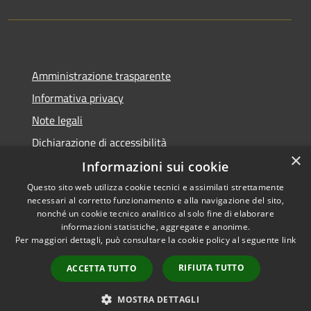
Amministrazione trasparente
Informativa privacy
Note legali
Dichiarazione di accessibilità
×
Informazioni sui cookie
Questo sito web utilizza cookie tecnici e assimilati strettamente
necessari al corretto funzionamento e alla navigazione del sito,
RSS
Copyright © 2026 • Comune di
nonché un cookie tecnico analitico al solo fine di elaborare
Accessibilità
informazioni statistiche, aggregate e anonime.
Rio Saliceto • Powered by
Per maggiori dettagli, può consultare la cookie policy al seguente
link
Privacy
Municipium
Accesso
•
Cookie
redazione
RIFIUTA TUTTO
ACCETTA TUTTO
Mappa del sito
Iscrizione newsletter
MOSTRA DETTAGLI