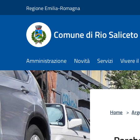
Salta al contenuto principale
Regione Emilia-Romagna
Comune di Rio Saliceto
Amministrazione
Novità
Servizi
Vivere 
Home
>
Arg