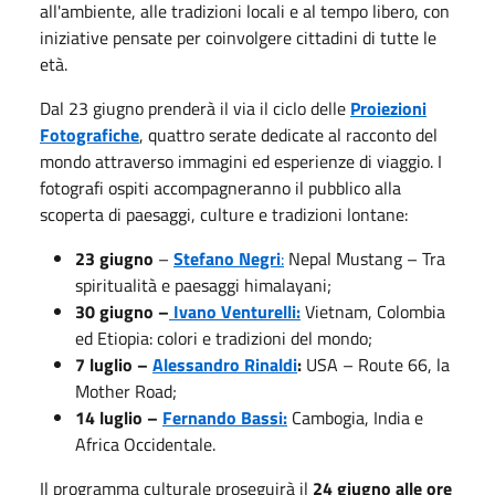
all'ambiente, alle tradizioni locali e al tempo libero, con
iniziative pensate per coinvolgere cittadini di tutte le
età.
Dal 23 giugno prenderà il via il ciclo delle
Proiezioni
Fotografiche
, quattro serate dedicate al racconto del
mondo attraverso immagini ed esperienze di viaggio. I
fotografi ospiti accompagneranno il pubblico alla
scoperta di paesaggi, culture e tradizioni lontane:
23 giugno
–
Stefano Negri
:
Nepal Mustang – Tra
spiritualità e paesaggi himalayani;
30 giugno –
Ivano Venturelli:
Vietnam, Colombia
ed Etiopia: colori e tradizioni del mondo;
7 luglio –
Alessandro Rinaldi
:
USA – Route 66, la
Mother Road;
14 luglio –
Fernando Bassi:
Cambogia, India e
Africa Occidentale.
Il programma culturale proseguirà il
24 giugno alle ore