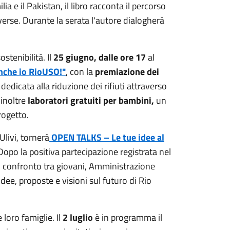
a e il Pakistan, il libro racconta il percorso
iverse. Durante la serata l'autore dialogherà
stenibilità. Il
25 giugno, dalle ore 17
al
nche io RioUSO!"
, con la
premiazione dei
dedicata alla riduzione dei rifiuti attraverso
 inoltre
laboratori gratuiti per bambini,
un
rogetto.
livi, tornerà
OPEN TALKS – Le tue idee al
opo la positiva partecipazione registrata nel
di confronto tra giovani, Amministrazione
idee, proposte e visioni sul futuro di Rio
 loro famiglie. Il
2 luglio
è in programma il