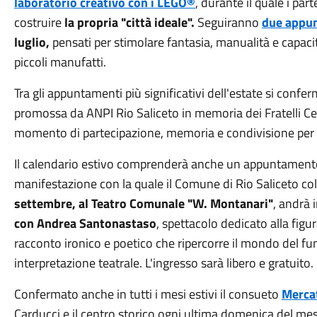
laboratorio creativo con i LEGO®
, durante il quale i pa
costruire
la propria "città ideale".
Seguiranno
due appun
luglio,
pensati per stimolare fantasia, manualità e capacit
piccoli manufatti.
Tra gli appuntamenti più significativi dell'estate si confe
promossa da ANPI Rio Saliceto in memoria dei Fratelli C
momento di partecipazione, memoria e condivisione per 
Il calendario estivo comprenderà anche un appuntament
manifestazione con la quale il Comune di Rio Saliceto co
settembre, al Teatro Comunale "W. Montanari"
, andrà 
con Andrea Santonastaso
, spettacolo dedicato alla fig
racconto ironico e poetico che ripercorre il mondo del f
interpretazione teatrale. L'ingresso sarà libero e gratuito.
Confermato anche in tutti i mesi estivi il consueto
Merca
Carducci e il centro storico ogni ultima domenica del mes