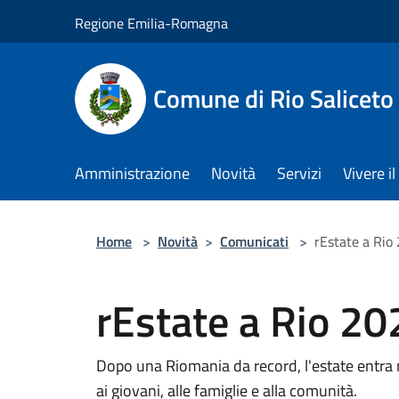
Salta al contenuto principale
Regione Emilia-Romagna
Comune di Rio Saliceto
Amministrazione
Novità
Servizi
Vivere 
Home
>
Novità
>
Comunicati
>
rEstate a Rio
rEstate a Rio 20
Dopo una Riomania da record, l'estate entra n
ai giovani, alle famiglie e alla comunità.