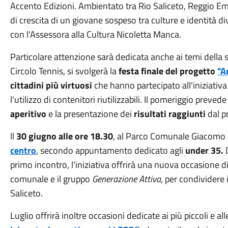
Accento Edizioni. Ambientato tra Rio Saliceto, Reggio Emili
di crescita di un giovane sospeso tra culture e identità d
con l'Assessora alla Cultura Nicoletta Manca.
Particolare attenzione sarà dedicata anche ai temi della so
Circolo Tennis, si svolgerà la
festa finale del progetto
"A
cittadini più virtuosi
che hanno partecipato all'iniziativa 
l'utilizzo di contenitori riutilizzabili. Il pomeriggio prevede
aperitivo
e la presentazione dei
risultati raggiunti
dal p
Il
30 giugno alle ore 18.30
, al Parco Comunale Giacomo U
centro
, secondo appuntamento dedicato agli
under 35.
D
primo incontro, l'iniziativa offrirà una nuova occasione 
comunale e il gruppo
Generazione Attiva
, per condividere 
Saliceto.
Luglio offrirà inoltre occasioni dedicate ai più piccoli e alle