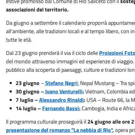
estive promosso dal Comune di Rio Saliceto con il
soste
associazioni del territorio.
Da giugno a settembre il calendario proporrà appuntamenti
all'ambiente, alle tradizioni locali e al tempo libero, con i
tutte le età.
Dal 23 giugno prenderà il via il ciclo delle
Proiezioni Fot
del mondo attraverso immagini ed esperienze di viaggio. 
pubblico alla scoperta di paesaggi, culture e tradizioni lo
23 giugno
–
Stefano Negri
:
Nepal Mustang – Tra spir
30 giugno –
Ivano Venturelli:
Vietnam, Colombia ed E
7 luglio –
Alessandro Rinaldi
:
USA – Route 66, la 
14 luglio –
Fernando Bassi:
Cambogia, India e Afric
Il programma culturale proseguirà il
24 giugno alle ore 
presentazione del romanzo "La nebbia di Rio"
,
opera pr