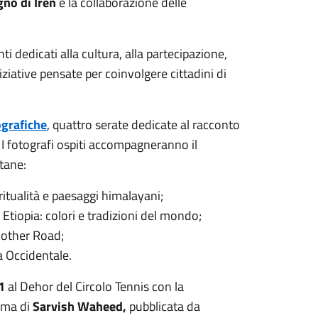
gno di Iren
e la collaborazione delle
 dedicati alla cultura, alla partecipazione,
niziative pensate per coinvolgere cittadini di
ografiche
, quattro serate dedicate al racconto
I fotografi ospiti accompagneranno il
ntane:
itualità e paesaggi himalayani;
tiopia: colori e tradizioni del mondo;
Mother Road;
a Occidentale.
21
al Dehor del Circolo Tennis con la
ima di
Sarvish Waheed,
pubblicata da