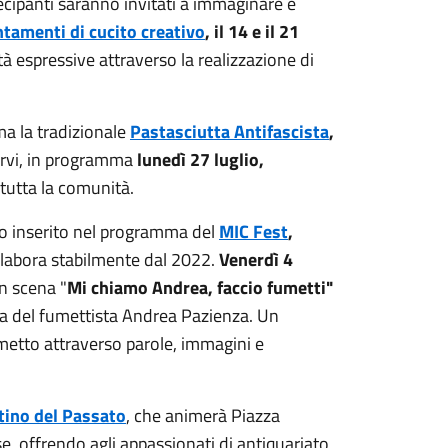
rtecipanti saranno invitati a immaginare e
tamenti di cucito creativo
, il 14 e il 21
à espressive attraverso la realizzazione di
rma la tradizionale
Pastasciutta Antifascista
,
ervi, in programma
lunedì 27 luglio,
tutta la comunità.
o inserito nel programma del
MIC Fest
,
llabora stabilmente dal 2022.
Venerdì 4
in scena "
Mi chiamo Andrea, faccio fumetti"
ura del fumettista Andrea Pazienza. Un
umetto attraverso parole, immagini e
tino del Passato
, che animerà Piazza
e, offrendo agli appassionati di antiquariato,