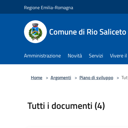
Salta al contenuto principale
Regione Emilia-Romagna
Comune di Rio Saliceto
Amministrazione
Novità
Servizi
Vivere 
Home
>
Argomenti
>
Piano di sviluppo
>
Tut
Tutti i documenti (4)