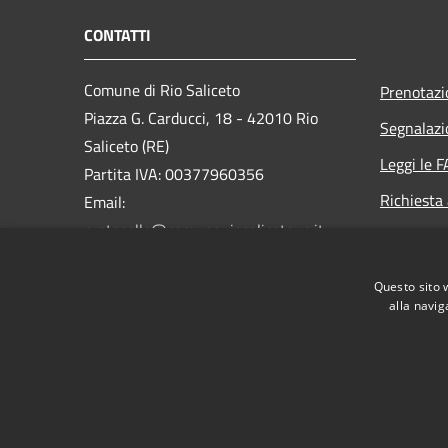
CONTATTI
Comune di Rio Saliceto
Prenotaz
Piazza G. Carducci, 18 - 42010 Rio
Segnalazi
Saliceto (RE)
Leggi le 
Partita IVA: 00377960356
Richiesta
Email:
protocollo@comune.riosaliceto.re.it
PEC:
riosaliceto@cert.provincia.re.it
Questo sito 
Centralino Unico: 0522 647811
alla navig
RSS
Accessibilità
Privacy
Cookie
Mappa de