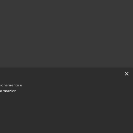
×
nzionamento e
nformazioni
Municipium
Accesso redazione
o Saliceto • Powered by
•