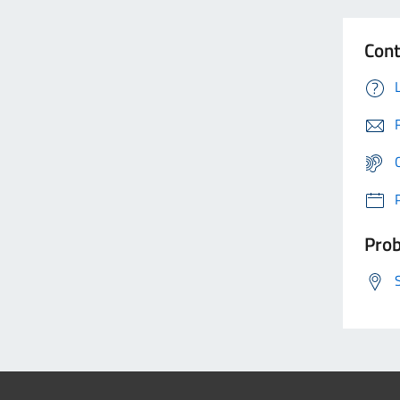
Cont
Prob