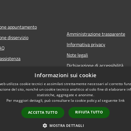
ione appuntamento
Amministrazione trasparente
one disservizio
Informativa privacy
FAQ
Note legali
 assistenza
Dichiarazione di accessibilità
Informazioni sui cookie
web utilizza cookie tecnici e assimilati strettamente necessari al corretto fu
azione del sito, nonché un cookie tecnico analitico al solo fine di elaborare i
statistiche, aggregate e anonime.
Per maggiori dettagli, può consultare la cookie policy al seguente
link
RIFIUTA TUTTO
ACCETTA TUTTO
l sito
Copyright © 2026 • Comune di Ri
Iscrizione newsletter
MOSTRA DETTAGLI