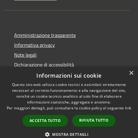
Amministrazione trasparente
Informativa privacy
Note legali
Dichiarazione di accessibilità
×
Informazioni sui cookie
Questo sito web utilizza cookie tecnici e assimilati strettamente
necessari al corretto funzionamento e alla navigazione del sito,
RSS
Copyright © 2026 • Comune di
nonché un cookie tecnico analitico al solo fine di elaborare
Accessibilità
informazioni statistiche, aggregate e anonime.
Rio Saliceto • Powered by
Per maggiori dettagli, può consultare la cookie policy al seguente
link
Privacy
Municipium
Accesso
•
Cookie
redazione
RIFIUTA TUTTO
ACCETTA TUTTO
Mappa del sito
Iscrizione newsletter
MOSTRA DETTAGLI