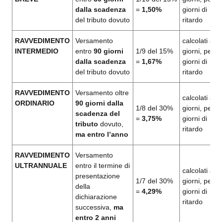
dalla scadenza
=
1,50%
giorni di
del tributo dovuto
ritardo
RAVVEDIMENTO
Versamento
calcolati a
INTERMEDIO
entro
90 giorni
1/9 del 15%
giorni, per i
dalla scadenza
=
1,67%
giorni di
del tributo dovuto
ritardo
RAVVEDIMENTO
Versamento oltre
calcolati a
ORDINARIO
90 giorni dalla
1/8 del 30%
giorni, per i
scadenza del
=
3,75%
giorni di
tributo
dovuto,
ritardo
ma entro l’anno
RAVVEDIMENTO
Versamento
ULTRANNUALE
entro il termine di
calcolati a
presentazione
1/7 del 30%
giorni, per i
della
=
4,29%
giorni di
dichiarazione
ritardo
successiva,
ma
entro 2 anni