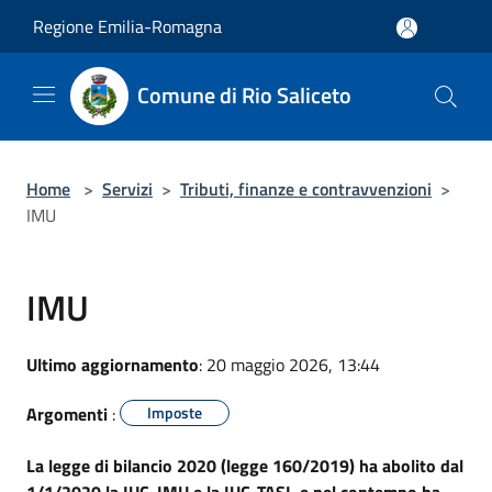
Salta al contenuto principale
Regione Emilia-Romagna
Comune di Rio Saliceto
Home
>
Servizi
>
Tributi, finanze e contravvenzioni
>
IMU
IMU
Ultimo aggiornamento
: 20 maggio 2026, 13:44
Argomenti
:
Imposte
La legge di bilancio 2020 (legge 160/2019) ha abolito dal
1/1/2020 la IUC-IMU e la IUC-TASI e nel contempo ha