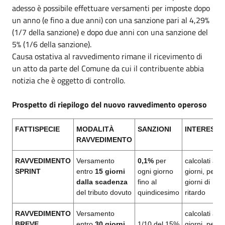
adesso è possibile effettuare versamenti per imposte dopo
un anno (e fino a due anni) con una sanzione pari al 4,29%
(1/7 della sanzione) e dopo due anni con una sanzione del
5% (1/6 della sanzione).
Causa ostativa al ravvedimento rimane il ricevimento di
un atto da parte del Comune da cui il contribuente abbia
notizia che è oggetto di controllo.
Prospetto di riepilogo del nuovo ravvedimento operoso
FATTISPECIE
MODALITÀ
SANZIONI
INTERESSI
RAVVEDIMENTO
RAVVEDIMENTO
Versamento
0,1%
per
calcolati a
SPRINT
entro
15 giorni
ogni giorno
giorni, per i
dalla scadenza
fino al
giorni di
del tributo dovuto
quindicesimo
ritardo
RAVVEDIMENTO
Versamento
calcolati a
BREVE
entro
30 giorni
1/10 del 15%
giorni, per i