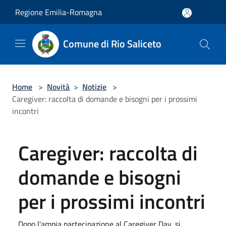
Salta al contenuto principale
Regione Emilia-Romagna
Comune di Rio Saliceto
Home
>
Novità
>
Notizie
>
Caregiver: raccolta di domande e bisogni per i prossimi
incontri
Caregiver: raccolta di
domande e bisogni
per i prossimi incontri
Dopo l'ampia partecipazione al Caregiver Day, si