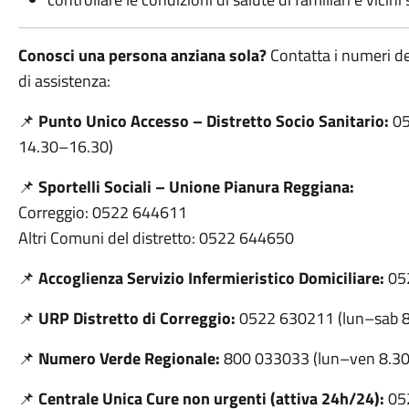
Conosci una persona anziana sola?
Contatta i numeri del
di assistenza:
📌
Punto Unico Accesso – Distretto Socio Sanitario:
05
14.30–16.30)
📌
Sportelli Sociali – Unione Pianura Reggiana:
Correggio: 0522 644611
Altri Comuni del distretto: 0522 644650
📌
Accoglienza Servizio Infermieristico Domiciliare:
05
📌
URP Distretto di Correggio:
0522 630211 (lun–sab 
📌
Numero Verde Regionale:
800 033033 (lun–ven 8.30
📌
Centrale Unica Cure non urgenti (attiva 24h/24):
05