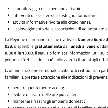
il monitoraggio delle persone a rischio;
interventi di assistenza e sostegno domiciliare;
attività informative rivolte alla cittadinanza;
il coinvolgimento delle associazioni di volontariato e d
La Regione ricorda inoltre che è attivo il
Numero Verde de
033
, disponibile
gratuitamente
dal
lunedì al venerdì
dal
8.30 alle 13.00.
Il servizio fornisce informazioni utili s
periodi di forte caldo e può indirizzare i cittadini agli uffi
L’Amministrazione comunale invita tutti i cittadini, in part
familiari, a prestare attenzione alle indicazioni di preven
bere frequentemente acqua;
evitare di uscire nelle ore più calde;
mantenere freschi gli ambienti domestici;
controllare le condizioni di salute di familiari e vicini 