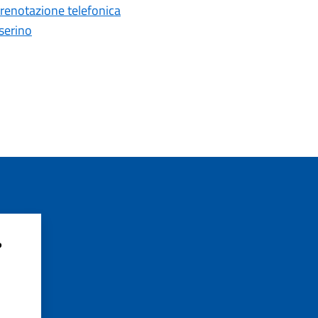
prenotazione telefonica
serino
?