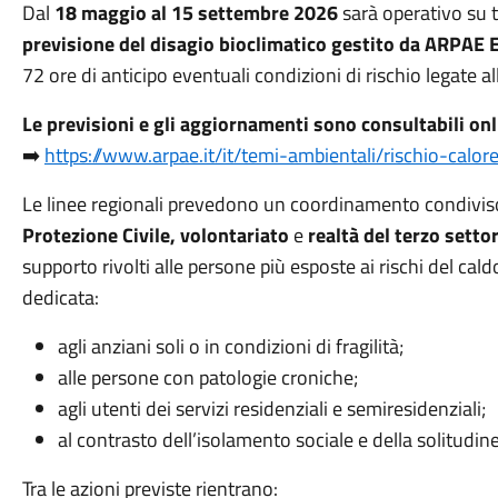
Dal
18 maggio al 15 settembre 2026
sarà operativo su tu
previsione del disagio bioclimatico gestito da ARPAE
72 ore di anticipo eventuali condizioni di rischio legate al
Le previsioni e gli aggiornamenti sono consultabili onl
➡️
https://www.arpae.it/it/temi-ambientali/rischio-calor
Le linee regionali prevedono un coordinamento condivis
Protezione Civile, volontariato
e
realtà del terzo setto
supporto rivolti alle persone più esposte ai rischi del cal
dedicata:
agli anziani soli o in condizioni di fragilità;
alle persone con patologie croniche;
agli utenti dei servizi residenziali e semiresidenziali;
al contrasto dell’isolamento sociale e della solitudine
Tra le azioni previste rientrano: