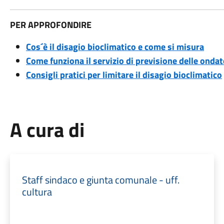
PER APPROFONDIRE
Cos´è il disagio bioclimatico e come si misura
Come funziona il servizio di previsione delle ondat
Consigli pratici per limitare il disagio bioclimatico
A cura di
Staff sindaco e giunta comunale - uff.
cultura