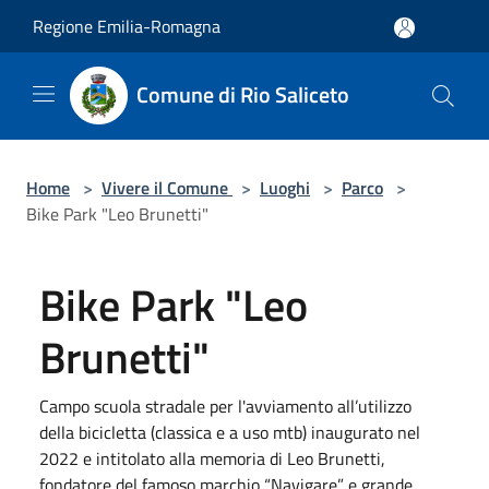
Salta al contenuto principale
Regione Emilia-Romagna
Comune di Rio Saliceto
Home
>
Vivere il Comune
>
Luoghi
>
Parco
>
Bike Park "Leo Brunetti"
Bike Park "Leo
Brunetti"
Campo scuola stradale per l'avviamento all’utilizzo
della bicicletta (classica e a uso mtb) inaugurato nel
2022 e intitolato alla memoria di Leo Brunetti,
fondatore del famoso marchio “Navigare” e grande