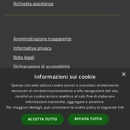
Richiesta assistenza
Amministrazione trasparente
Informativa privacy
Note legali
Dichiarazione di accessibilità
×
Informazioni sui cookie
Questo sito web utilizza cookie tecnici e assimilati strettamente
necessari al corretto funzionamento e alla navigazione del sito,
RSS
Copyright © 2026 • Comune di
nonché un cookie tecnico analitico al solo fine di elaborare
Accessibilità
informazioni statistiche, aggregate e anonime.
Rio Saliceto • Powered by
Per maggiori dettagli, può consultare la cookie policy al seguente
link
Privacy
Municipium
Accesso
•
Cookie
redazione
RIFIUTA TUTTO
ACCETTA TUTTO
Mappa del sito