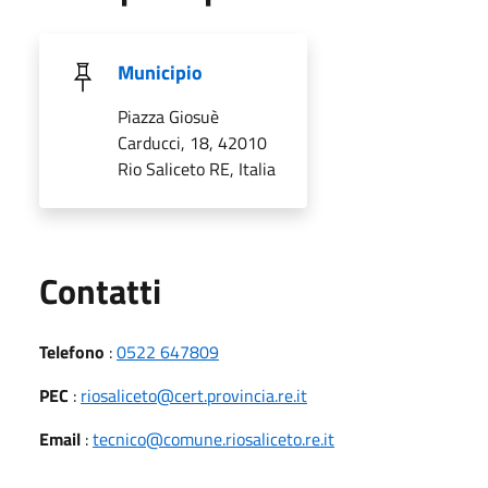
Municipio
Piazza Giosuè
Carducci, 18, 42010
Rio Saliceto RE, Italia
Utili
Contatti
Telefono
:
0522 647809
PEC
:
riosaliceto@cert.provincia.re.it
Email
:
tecnico@comune.riosaliceto.re.it