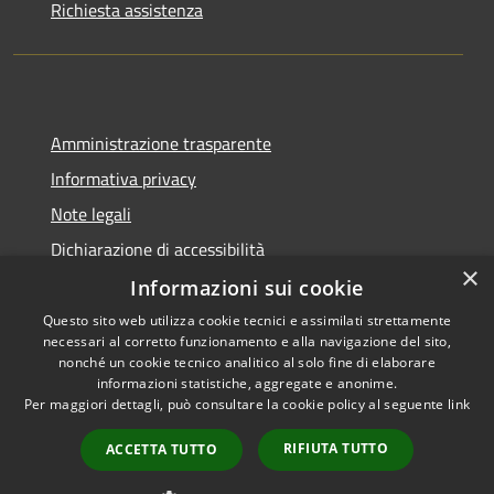
Richiesta assistenza
Amministrazione trasparente
Informativa privacy
Note legali
Dichiarazione di accessibilità
×
Informazioni sui cookie
Questo sito web utilizza cookie tecnici e assimilati strettamente
necessari al corretto funzionamento e alla navigazione del sito,
RSS
Copyright © 2026 • Comune di
nonché un cookie tecnico analitico al solo fine di elaborare
Accessibilità
informazioni statistiche, aggregate e anonime.
Rio Saliceto • Powered by
Per maggiori dettagli, può consultare la cookie policy al seguente
link
Privacy
Municipium
Accesso
•
Cookie
redazione
RIFIUTA TUTTO
ACCETTA TUTTO
Mappa del sito