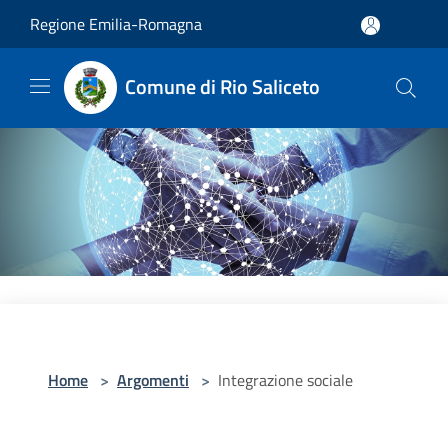
Salta al contenuto principale
Regione Emilia-Romagna
Comune di Rio Saliceto
Home
>
Argomenti
>
Integrazione sociale