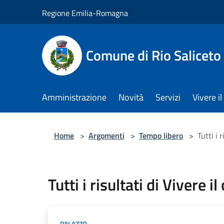
Salta al contenuto principale
Regione Emilia-Romagna
Comune di Rio Saliceto
Amministrazione
Novità
Servizi
Vivere 
Home
>
Argomenti
>
Tempo libero
>
Tutti i 
Tutti i risultati di Vivere 
PALAZZO