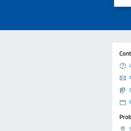
Cont
Prob