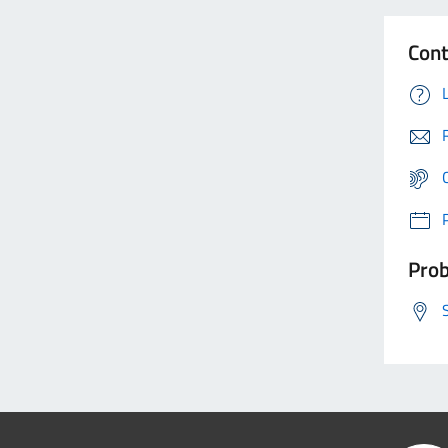
Cont
Prob