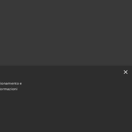
×
nzionamento e
nformazioni
Municipium
Accesso redazione
o Saliceto • Powered by
•