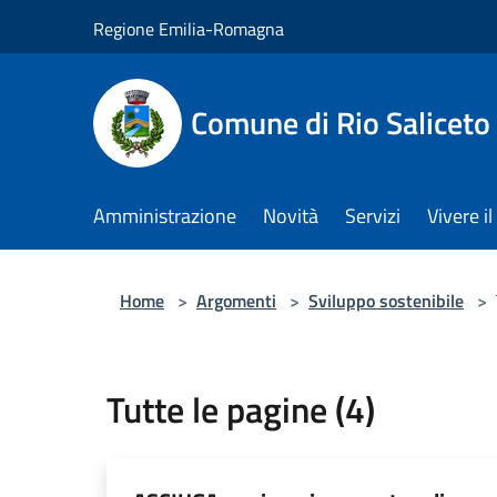
Salta al contenuto principale
Regione Emilia-Romagna
Comune di Rio Saliceto
Amministrazione
Novità
Servizi
Vivere 
Home
>
Argomenti
>
Sviluppo sostenibile
>
Tutte le pagine (4)