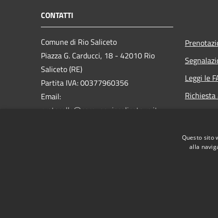
CONTATTI
Comune di Rio Saliceto
Prenotaz
Piazza G. Carducci, 18 - 42010 Rio
Segnalazi
Saliceto (RE)
Leggi le 
Partita IVA: 00377960356
Richiesta
Email:
protocollo@comune.riosaliceto.re.it
PEC:
riosaliceto@cert.provincia.re.it
Questo sito 
Centralino Unico: 0522 647811
alla navig
RSS
Accessibilità
Privacy
Cookie
Mappa de