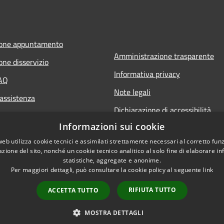
ione appuntamento
Amministrazione trasparente
one disservizio
Informativa privacy
FAQ
Note legali
 assistenza
Dichiarazione di accessibilità
Informazioni sui cookie
web utilizza cookie tecnici e assimilati strettamente necessari al corretto fu
azione del sito, nonché un cookie tecnico analitico al solo fine di elaborare i
statistiche, aggregate e anonime.
Per maggiori dettagli, può consultare la cookie policy al seguente
link
RIFIUTA TUTTO
ACCETTA TUTTO
l sito
Copyright © 2026 • Comune di Ri
Iscrizione newsletter
MOSTRA DETTAGLI