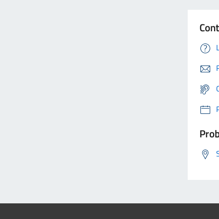
Cont
Prob