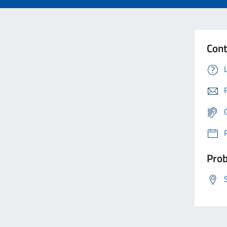
Cont
Prob