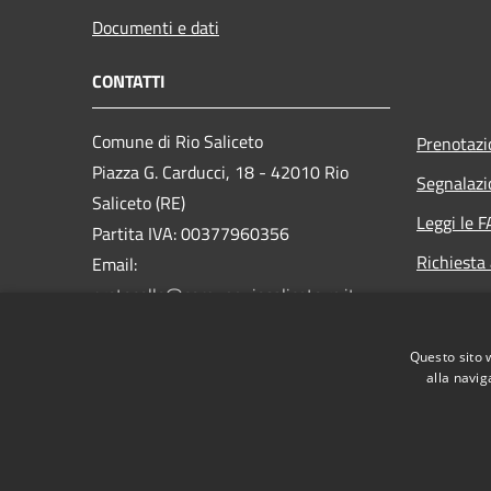
Documenti e dati
CONTATTI
Comune di Rio Saliceto
Prenotaz
Piazza G. Carducci, 18 - 42010 Rio
Segnalazi
Saliceto (RE)
Leggi le 
Partita IVA: 00377960356
Richiesta
Email:
protocollo@comune.riosaliceto.re.it
PEC:
riosaliceto@cert.provincia.re.it
Questo sito 
Centralino Unico: 0522 647811
alla navig