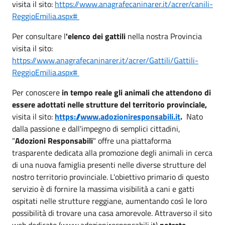
visita il sito:
https://www.anagrafecaninarer.it/acrer/canili-
ReggioEmilia.aspx#
Per consultare l
'elenco dei gattili
nella nostra Provincia
visita il sito:
https://www.anagrafecaninarer.it/acrer/Gattili/Gattili-
ReggioEmilia.aspx#
Per conoscere
in tempo reale gli animali che attendono di
essere adottati nelle strutture del territorio provinciale,
visita il sito:
https://www.adozioniresponsabili.it
.
Nato
dalla passione e dall'impegno di semplici cittadini,
"
Adozioni Responsabili
" offre una piattaforma
trasparente dedicata alla promozione degli animali in cerca
di una nuova famiglia presenti nelle diverse strutture del
nostro territorio provinciale. L'obiettivo primario di questo
servizio è di fornire la massima visibilità a cani e gatti
ospitati nelle strutture reggiane, aumentando così le loro
possibilità di trovare una casa amorevole. Attraverso il sito
web dedicato (www.adozioniresponsabili.it)
potrete