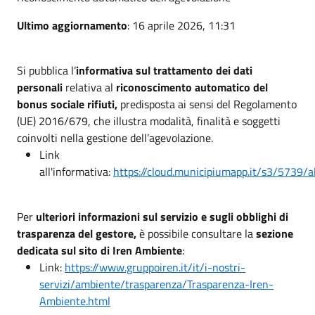
Ultimo aggiornamento
: 16 aprile 2026, 11:31
Si pubblica l’
informativa sul trattamento dei dati
personali
relativa al
riconoscimento automatico del
bonus sociale rifiuti,
predisposta ai sensi del Regolamento
(UE) 2016/679, che illustra modalità, finalità e soggetti
coinvolti nella gestione dell’agevolazione.
Link
all'informativa:
https://cloud.municipiumapp.it/s3/5739/a
Per
ulteriori informazioni sul servizio e sugli obblighi di
trasparenza del gestore,
è possibile consultare la
sezione
dedicata sul sito di Iren Ambiente
:
Link:
https://www.gruppoiren.it/it/i-nostri-
servizi/ambiente/trasparenza/Trasparenza-Iren-
Ambiente.html