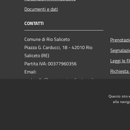
Documenti e dati
CONTATTI
Comune di Rio Saliceto
Prenotaz
Piazza G. Carducci, 18 - 42010 Rio
Segnalazi
Saliceto (RE)
Leggi le 
Partita IVA: 00377960356
Richiesta
Email:
protocollo@comune.riosaliceto.re.it
PEC:
riosaliceto@cert.provincia.re.it
Questo sito 
Centralino Unico: 0522 647811
alla navig