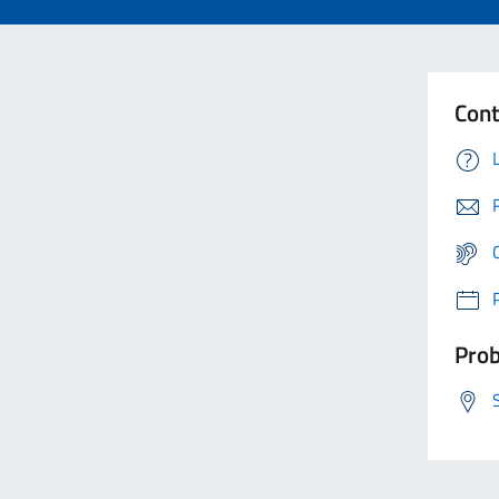
Cont
Prob