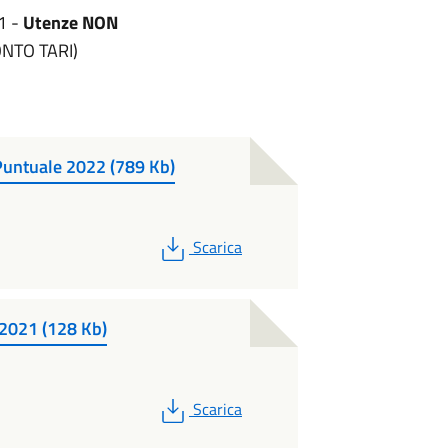
1 -
Utenze NON
ONTO TARI)
untuale 2022 (789 Kb)
PDF
Scarica
021 (128 Kb)
PDF
Scarica