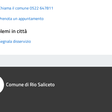
Chiama il comune 0522 647811
Prenota un appuntamento
lemi in città
Segnala disservizio
Comune di Rio Saliceto