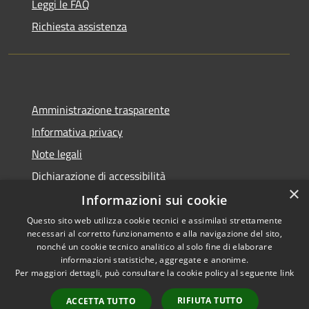
Leggi le FAQ
Richiesta assistenza
Amministrazione trasparente
Informativa privacy
Note legali
Dichiarazione di accessibilità
×
Informazioni sui cookie
Questo sito web utilizza cookie tecnici e assimilati strettamente
necessari al corretto funzionamento e alla navigazione del sito,
RSS
Copyright © 2026 • Comune di
nonché un cookie tecnico analitico al solo fine di elaborare
Accessibilità
informazioni statistiche, aggregate e anonime.
Rio Saliceto • Powered by
Per maggiori dettagli, può consultare la cookie policy al seguente
link
Privacy
Municipium
Accesso
•
Cookie
redazione
RIFIUTA TUTTO
ACCETTA TUTTO