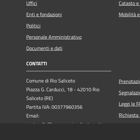
Uffici
Catasto e
Enti e fondazioni
Mobilità e
Politici
Personale Amministrativo
Documenti e dati
CONTATTI
Comune di Rio Saliceto
Prenotaz
Piazza G. Carducci, 18 - 42010 Rio
Segnalazi
Saliceto (RE)
Leggi le 
Partita IVA: 00377960356
Richiesta
Email:
protocollo@comune.riosaliceto.re.it
PEC:
riosaliceto@cert.provincia.re.it