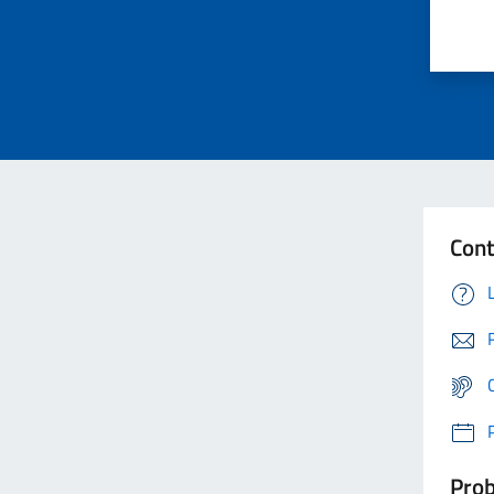
Cont
Prob