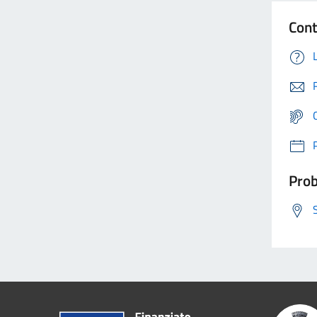
Cont
Prob