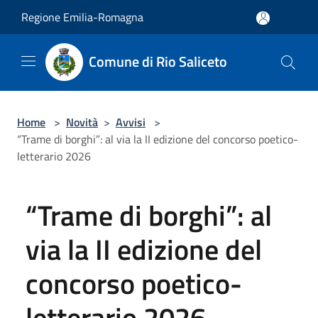
Salta al contenuto principale
Regione Emilia-Romagna
Comune di Rio Saliceto
Home
>
Novità
>
Avvisi
>
“Trame di borghi”: al via la II edizione del concorso poetico-
letterario 2026
“Trame di borghi”: al
via la II edizione del
concorso poetico-
letterario 2026